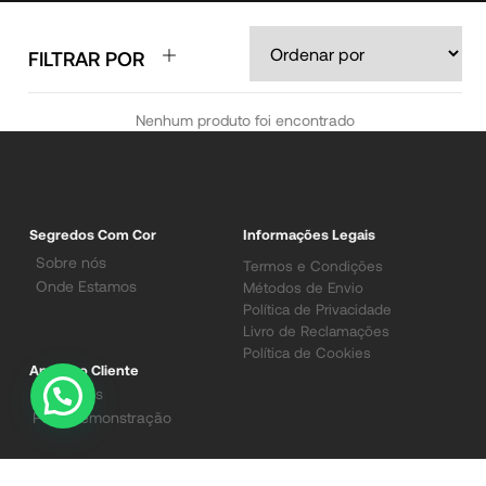
FILTRAR POR
Nenhum produto foi encontrado
Segredos Com Cor
Informações Legais
Sobre nós
Termos e Condições
Onde Estamos
Métodos de Envio
Política de Privacidade
Livro de Reclamações
Política de Cookies
Apoio ao Cliente
Contactos
Pedir demonstração