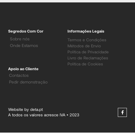
Segredos Com Cor
Informações Legais
Sobre nós
Termos e Condições
Onde Estamos
Métodos de Envio
Política de Privacidade
Livro de Reclamações
Política de Cookies
Apoio ao Cliente
Contactos
Pedir demonstração
Website by deta.pt
A todos os valores acresce IVA • 2023