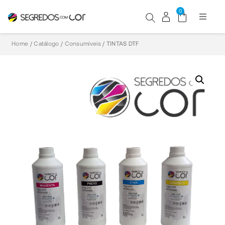
0
HOME
Home
/
Catálogo
/
Consumíveis
/
TINTAS DTF
Impress
Equipam
Consumí
Acessór