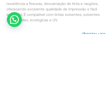
resistência a fissuras, descamação de tinta e rasgões,
oferecendo excelente qualidade de impressão e fácil
aplicação.
É compatível com tintas solventes, solventes
suaves, látex, ecológicas e UV.
DETALHES
Segredos Com Cor
Informações Legais
Sobre nós
Termos e Condições
Onde Estamos
Métodos de Envio
Política de Privacidade
Livro de Reclamações
Política de Cookies
Apoio ao Cliente
Contactos