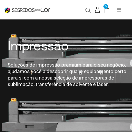
0
HOME
Impress
Impressão
Equipam
Soluções de impressão premium para o seu negócio,
Consumí
ajudamos você a descobrir qual o equipamento certo
para si com a nossa seleção de impressoras de
Acessór
sublimação, transferência de solvente e laser.