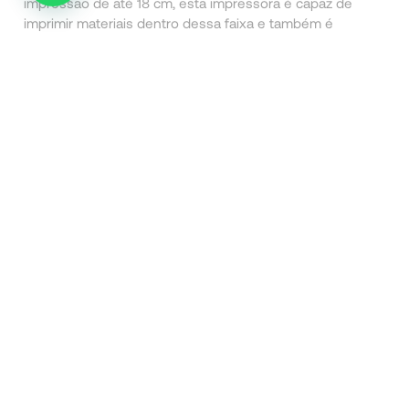
impressão de até 18 cm, esta impressora é capaz de
imprimir materiais dentro dessa faixa e também é
adequada para imprimir em objetos cilíndricos e cônicos
com diâmetros de 3 a 12 cm (desde que não sejam
superfícies transparentes ou reflexivas).
DETALHES