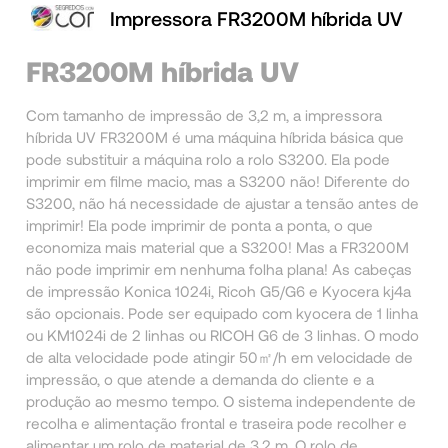
Impressora FR3200M híbrida UV
FR3200M híbrida UV
Com tamanho de impressão de 3,2 m, a impressora
híbrida UV FR3200M é uma máquina híbrida básica que
pode substituir a máquina rolo a rolo S3200. Ela pode
imprimir em filme macio, mas a S3200 não! Diferente do
S3200, não há necessidade de ajustar a tensão antes de
imprimir! Ela pode imprimir de ponta a ponta, o que
economiza mais material que a S3200! Mas a FR3200M
não pode imprimir em nenhuma folha plana! As cabeças
de impressão Konica 1024i, Ricoh G5/G6 e Kyocera kj4a
são opcionais. Pode ser equipado com kyocera de 1 linha
ou KM1024i de 2 linhas ou RICOH G6 de 3 linhas. O modo
de alta velocidade pode atingir 50㎡/h em velocidade de
impressão, o que atende a demanda do cliente e a
produção ao mesmo tempo. O sistema independente de
recolha e alimentação frontal e traseira pode recolher e
alimentar um rolo de material de 3,2 m. O rolo de