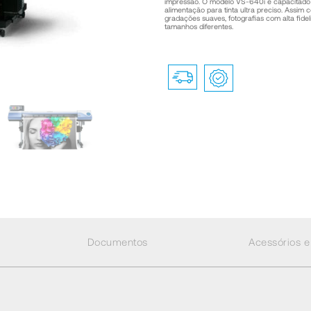
impressão. O modelo VS-640i é capacitado
alimentação para tinta ultra preciso. Assi
gradações suaves, fotografias com alta fidel
tamanhos diferentes.
Documentos
Acessórios e