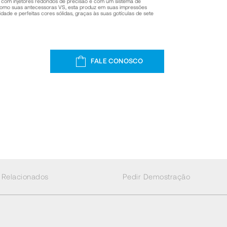
 com injetores redondos de precisão e com um sistema de
m como suas antecessoras VS, esta produz em suas impressões
idade e perfeitas cores sólidas, graças às suas gotículas de sete
FALE CONOSCO
 Relacionados
Pedir Demostração