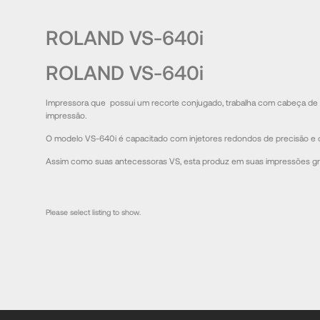
ROLAND VS-640i
ROLAND VS-640i
Impressora que possui um recorte conjugado, trabalha com cabeça de 
impressão.
O modelo VS-640i é capacitado com injetores redondos de precisão e co
Assim como suas antecessoras VS, esta produz em suas impressões gradaç
Please select listing to show.