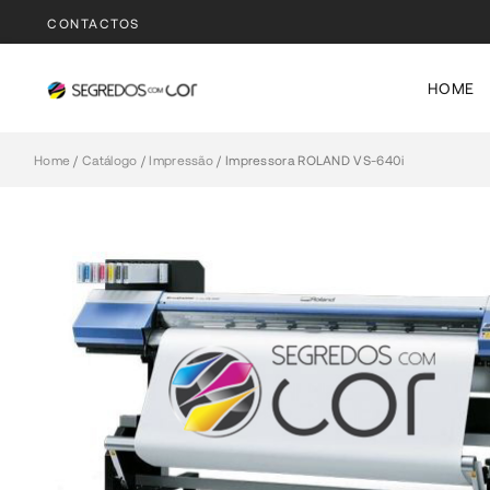
CONTACTOS
HOME
Home
/
Catálogo
/
Impressão
/
Impressora ROLAND VS-640i