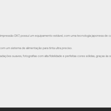
impressão DX7, possuí um equipamento estável, com uma tecnologia japonesa de ca
m um sistema de alimentação para tinta ultra preciso.
ões suaves, fotografias com alta fidelidade e perfeitas cores sólidas, graças às s