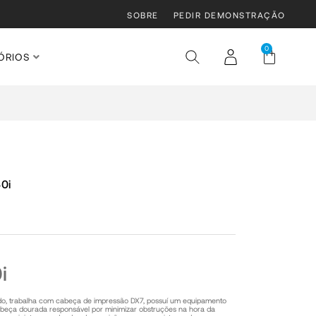
SOBRE
PEDIR DEMONSTRAÇÃO
0
ÓRIOS
0i
i
do, trabalha com cabeça de impressão DX7, possuí um equipamento
abeça dourada responsável por minimizar obstruções na hora da