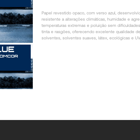
Papel revestido opaco, com verso azul, desenvolvid
resistente a alterações climáticas, humidade e agre
temperaturas extremas e poluição sem dificuldades
tinta e rasgões, oferecendo excelente qualidade de
solventes, solventes suaves, látex, ecológicas e UV